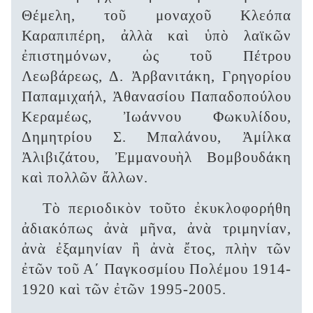
Θέμελη, τοῦ μοναχοῦ Κλεόπα
Καραπιπέρη, ἀλλὰ καὶ ὑπὸ λαϊκῶν
ἐπιστημόνων, ὡς τοῦ Πέτρου
Λεωβάρεως, Δ. Ἀρβανιτάκη, Γρηγορίου
Παπαμιχαήλ, Ἀθανασίου Παπαδοπούλου
Κεραμέως, Ἰωάννου Φωκυλίδου,
Δημητρίου Σ. Μπαλάνου, Ἀμίλκα
Ἀλιβιζάτου, Ἐμμανουὴλ Βομβουδάκη
καὶ πολλῶν ἄλλων.
Τὸ περιοδικὸν τοῦτο ἐκυκλοφορήθη
ἀδιακόπως ἀνὰ μῆνα, ἀνὰ τριμηνίαν,
ἀνὰ ἐξαμηνίαν ἢ ἀνὰ ἔτος, πλὴν τῶν
ἐτῶν τοῦ Α΄ Παγκοσμίου Πολέμου 1914-
1920 καὶ τῶν ἐτῶν 1995-2005.