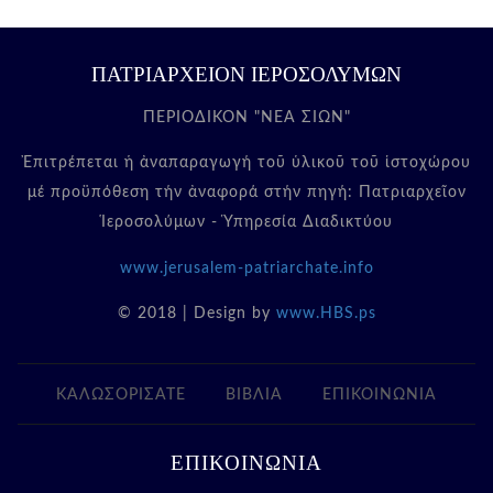
ΠΑΤΡΙΑΡΧΕΙΟΝ ΙΕΡΟΣΟΛΥΜΩΝ
ΠΕΡΙΟΔΙΚΟΝ "ΝΕΑ ΣΙΩΝ"
Ἐπιτρέπεται ἡ ἀναπαραγωγή τοῦ ὑλικοῦ τοῦ ἱστοχώρου
μέ προϋπόθεση τήν ἀναφορά στήν πηγή: Πατριαρχεῖον
Ἱεροσολύμων - Ὑπηρεσία Διαδικτύου
www.jerusalem-patriarchate.info
© 2018 | Design by
www.HBS.ps
ΚΑΛΩΣΟΡΙΣΑΤΕ
ΒΙΒΛΙΑ
ΕΠΙΚΟΙΝΩΝΙΑ
ΕΠΙΚΟΙΝΩΝΙΑ