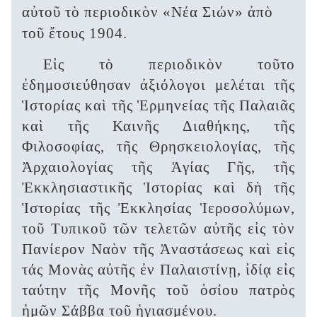
αὐτοῦ τὸ περιοδικὸν «Νέα Σιών» ἀπὸ
τοῦ ἔτους 1904.
Εἰς τὸ περιοδικὸν τοῦτο
ἐδημοσιεύθησαν ἀξιόλογοι μελέται τῆς
Ἱστορίας καὶ τῆς Ἑρμηνείας τῆς Παλαιᾶς
καὶ τῆς Καινῆς Διαθήκης, τῆς
Φιλοσοφίας, τῆς Θρησκειολογίας, τῆς
Ἀρχαιολογίας τῆς Ἁγίας Γῆς, τῆς
Ἐκκλησιαστικῆς Ἱστορίας καὶ δὴ τῆς
Ἱστορίας τῆς Ἐκκλησίας Ἱεροσολύμων,
τοῦ Τυπικοῦ τῶν τελετῶν αὐτῆς εἰς τὸν
Πανίερον Ναὸν τῆς Ἀναστάσεως καὶ εἰς
τάς Μονὰς αὐτῆς ἐν Παλαιστίνῃ, ἰδίᾳ εἰς
ταύτην τῆς Μονῆς τοῦ ὁσίου πατρὸς
ἡμῶν Σάββα τοῦ ἡγιασμένου.