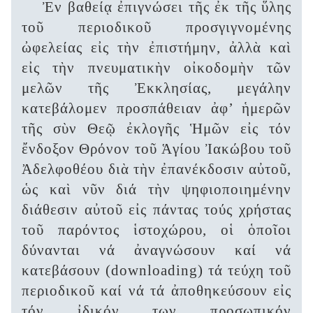
Ἐν βαθείᾳ ἐπιγνώσει τῆς ἐκ τῆς ὕλης
τοῦ περιοδικοῦ προσγιγνομένης
ὠφελείας εἰς τὴν ἐπιστήμην, ἀλλὰ καὶ
εἰς τὴν πνευματικὴν οἰκοδομὴν τῶν
μελῶν τῆς Ἐκκλησίας, μεγάλην
κατεβάλομεν προσπάθειαν ἀφ’ ἡμερῶν
τῆς σὺν Θεῷ ἐκλογῆς Ἡμῶν εἰς τόν
ἔνδοξον Θρόνον τοῦ Ἁγίου Ἰακώβου τοῦ
Ἀδελφοθέου διὰ τὴν ἐπανέκδοσιν αὐτοῦ,
ὡς καὶ νῦν διά τὴν ψηφιοποιημένην
διάθεσιν αὐτοῦ εἰς πάντας τούς χρήστας
τοῦ παρόντος ἱστοχώρου, οἱ ὁποῖοι
δύνανται νά ἀναγνώσουν καί νά
κατεβάσουν (downloading) τά τεύχη τοῦ
περιοδικοῦ καί νά τά ἀποθηκεύσουν εἰς
τόν ἰδικόν των προσωπικόν