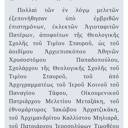
Πολλαὶ τῶν ἐν λόγῳ μελετῶν
ἐξεπονήθησαν ὑπὸ ἐμβριθῶν
ἐπιστημόνων, ἐκλεκτῶν Ἁγιοταφιτῶν
Πατέρων, ἀποφοίτων τῆς Θεολογικῆς
Σχολῆς τοῦ Τιμίου Σταυροῦ, ὡς τοῦ
ἀοιδίμου Ἀρχιεπισκόπου Ἀθηνῶν
Χρυσοστόμου Παπαδοπούλου,
Σχολάρχου τῆς Θεολογικῆς Σχολῆς τοῦ
Τιμίου Σταυροῦ, τοῦ ἀπό
Ἀρχιγραμματέως τοῦ Ἱεροῦ Κοινοῦ τοῦ
Παναγίου Τάφου, Οἰκουμενικοῦ
Πατριάρχου Μελετίου Μεταξάκη, τοῦ
ἐθνομάρτυρος Ἰακώβου Ἀρχατζικάκη,
τοῦ Ἀρχιμανδρίτου Καλλίστου Μηλιαρᾶ,
τοῦ Πατριάρχου Ἱεροσολύμων Τιμοθέου